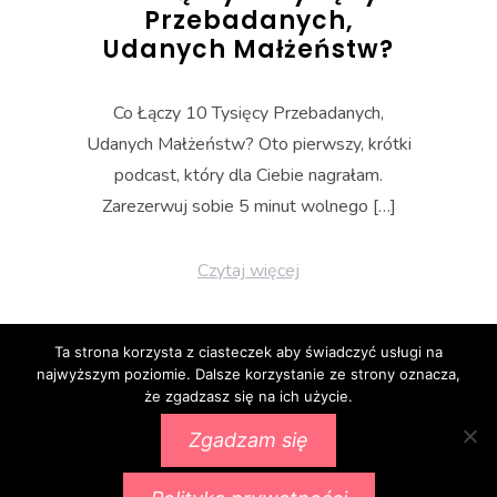
Przebadanych,
Udanych Małżeństw?
Co Łączy 10 Tysięcy Przebadanych,
Udanych Małżeństw? Oto pierwszy, krótki
podcast, który dla Ciebie nagrałam.
Zarezerwuj sobie 5 minut wolnego […]
Czytaj więcej
Ta strona korzysta z ciasteczek aby świadczyć usługi na
najwyższym poziomie. Dalsze korzystanie ze strony oznacza,
że zgadzasz się na ich użycie.
Zgadzam się
Proudly powered by WordPress
|
Theme:
Ignis
by