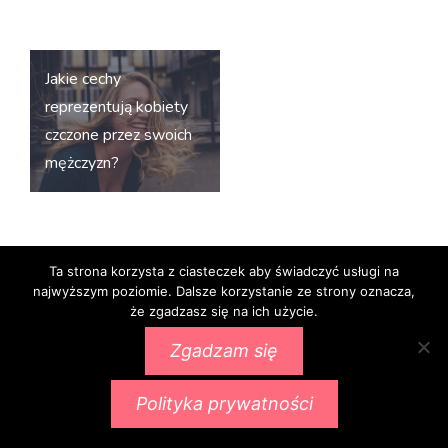
Nawigacja
Jakie cechy
wpisu
reprezentują kobiety
czczone przez swoich
mężczyzn?
Ta strona korzysta z ciasteczek aby świadczyć usługi na
najwyższym poziomie. Dalsze korzystanie ze strony oznacza,
że zgadzasz się na ich użycie.
Proudly powered by WordPress
|
Theme:
Ignis
by
Zgadzam się
aThemes.
Polityka prywatności