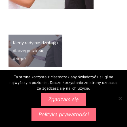
Nawigacja
Kiedy rady nie działają i
wpisu
dlaczego tak się
dzieje?
Ta strona korzysta z ciasteczek aby świadczyć usługi na
najwyższym poziomie. Dalsze korzystanie ze strony oznacza,
że zgadzasz się na ich użycie.
Zgadzam się
Proudly powered by WordPress
|
Theme:
Ignis
by
aThemes.
Polityka prywatności