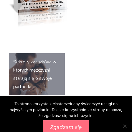
Nawigacja
Sekrety związków, w
wpisu
których mężczyźni
starają się o swoje
partnerki
Ta strona korzysta z ciasteczek aby świadczyć usługi na
najwyższym poziomie. Dalsze korzystanie ze strony oznacza,
że zgadzasz się na ich użycie.
Zgadzam się