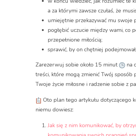
w końcu wiedzieć, jak rozumieć te k
a za którymi zawsze czułaś, że mus
umiejętnie przekazywać mu swoje pra
pogłębić uczucie między wami, co p
przepełnione miłością;
sprawić, by on chętniej podejmował
Zarezerwuj sobie około 15 minut
na c
treści, które mogą zmienić Twój sposób 
Twoje życie miłosne i radzenie sobie z p
Oto plan tego artykułu dotyczącego 
niemu dowiesz:
Jak się z nim komunikować, by otrz
komunikowania swoich pragnień sprawi