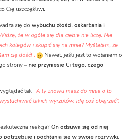
 co Cię uszczęśliwi.
owadza się do
wybuchu złości, oskarżania i
dzę, że w ogóle się dla ciebie nie liczę. Nie
ch kolegów i skupić się na mnie? Myślałam, że
Mam cię dość!”
.
Nawet, jeśli jest to wołaniem o
ego strony –
nie przyniesie Ci tego, czego
wyglądać tak:
“A ty znowu masz do mnie o to
wysłuchiwać takich wyrzutów. Idę coś obejrzeć”.
ieskuteczna reakcja?
On odsuwa się od niej
go potrzebuje i pochłania się w swoje rozrywki,