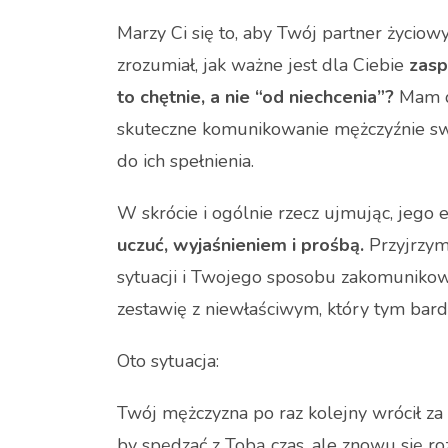
Marzy Ci się to, aby Twój partner życiow
zrozumiał, jak ważne jest dla Ciebie
zasp
to chętnie, a nie “od niechcenia”?
Mam dl
skuteczne komunikowanie mężczyźnie swoi
do ich spełnienia.
W skrócie i ogólnie rzecz ujmując, jeg
uczuć, wyjaśnieniem i prośbą.
Przyjrzym
sytuacji i Twojego sposobu zakomunikow
zestawię z niewłaściwym, który tym bardz
Oto sytuacja:
Twój mężczyzna po raz kolejny wrócił za
by spędzać z Tobą czas, ale znowu się ro