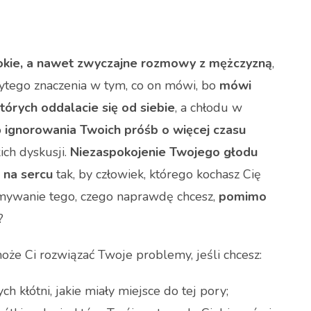
bokie, a nawet zwyczajne rozmowy z mężczyzną
,
rytego znaczenia w tym, co on mówi, bo
mówi
tórych oddalacie się od siebie
, a chłodu w
o
ignorowania Twoich próśb o więcej czasu
kich dyskusji.
Niezaspokojenie Twojego głodu
 na sercu
tak, by człowiek, którego kochasz Cię
rzymywanie tego, czego naprawdę chcesz,
pomimo
?
może Ci rozwiązać Twoje problemy, jeśli chcesz:
h kłótni, jakie miały miejsce do tej pory;