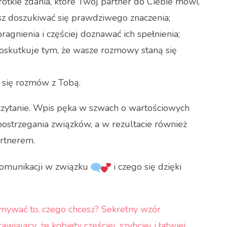
rótkie zdania, które Twój partner do Ciebie mówi,
isz doszukiwać się prawdziwego znaczenia;
gnienia i częściej doznawać ich spełnienia;
oskutkuje tym, że wasze rozmowy staną się
 się rozmów z Tobą.
zytanie. Wpis pęka w szwach o wartościowych
postrzegania związków, a w rezultacie również
artnerem.
komunikacji w związku
i czego się dzięki
ymywać to, czego chcesz? Sekretny wzór
ający, że kobiety częściej, szybciej i łatwiej