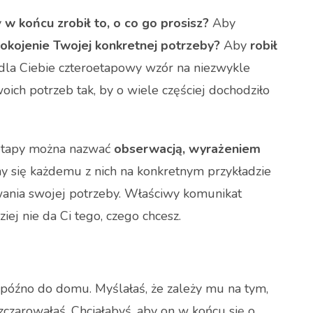
y
w końcu zrobił to, o co go prosisz?
Aby
okojenie Twojej konkretnej potrzeby?
Aby
robił
a Ciebie czteroetapowy wzór na niezwykle
ch potrzeb tak, by o wiele częściej dochodziło
o etapy można nazwać
obserwacją, wyrażeniem
y się każdemu z nich na konkretnym przykładzie
ania swojej potrzeby. Właściwy komunikat
iej nie da Ci tego, czego chcesz.
 późno do domu. Myślałaś, że zależy mu na tym,
zczarowałaś. Chciałabyś, aby on w końcu się o