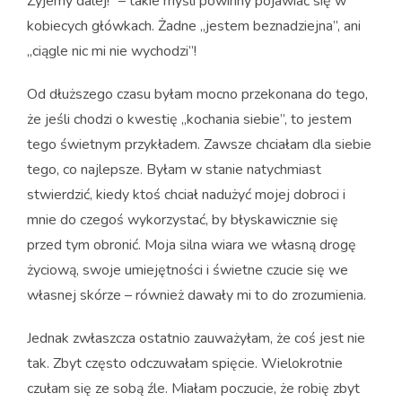
Żyjemy dalej!” – takie myśli powinny pojawiać się w
kobiecych główkach. Żadne „jestem beznadziejna”, ani
„ciągle nic mi nie wychodzi”!
Od dłuższego czasu byłam mocno przekonana do tego,
że jeśli chodzi o kwestię „kochania siebie”, to jestem
tego świetnym przykładem. Zawsze chciałam dla siebie
tego, co najlepsze. Byłam w stanie natychmiast
stwierdzić, kiedy ktoś chciał nadużyć mojej dobroci i
mnie do czegoś wykorzystać, by błyskawicznie się
przed tym obronić. Moja silna wiara we własną drogę
życiową, swoje umiejętności i świetne czucie się we
własnej skórze – również dawały mi to do zrozumienia.
Jednak zwłaszcza ostatnio zauważyłam, że coś jest nie
tak. Zbyt często odczuwałam spięcie. Wielokrotnie
czułam się ze sobą źle. Miałam poczucie, że robię zbyt