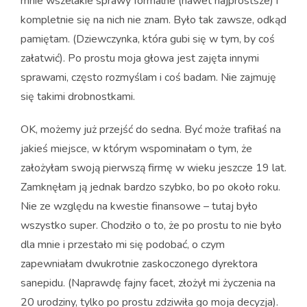
mnie wszelakie sprawy formalne (nawet najprostsze) i
kompletnie się na nich nie znam. Było tak zawsze, odkąd
pamiętam. (Dziewczynka, która gubi się w tym, by coś
załatwić). Po prostu moja głowa jest zajęta innymi
sprawami, często rozmyślam i coś badam. Nie zajmuję
się takimi drobnostkami.
OK, możemy już przejść do sedna. Być może trafiłaś na
jakieś miejsce, w którym wspominałam o tym, że
założyłam swoją pierwszą firmę w wieku jeszcze 19 lat.
Zamknęłam ją jednak bardzo szybko, bo po około roku.
Nie ze względu na kwestie finansowe – tutaj było
wszystko super. Chodziło o to, że po prostu to nie było
dla mnie i przestało mi się podobać, o czym
zapewniałam dwukrotnie zaskoczonego dyrektora
sanepidu. (Naprawdę fajny facet, złożył mi życzenia na
20 urodziny, tylko po prostu zdziwiła go moja decyzja).