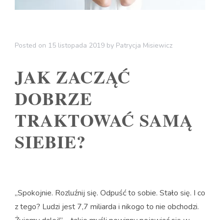
Posted on
15 listopada 2019
by
Patrycja Misiewicz
JAK ZACZĄĆ
DOBRZE
TRAKTOWAĆ SAMĄ
SIEBIE?
„Spokojnie. Rozluźnij się. Odpuść to sobie. Stało się. I co
z tego? Ludzi jest 7,7 miliarda i nikogo to nie obchodzi.