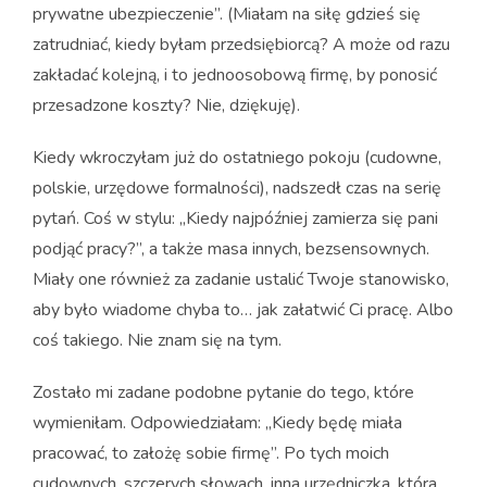
prywatne ubezpieczenie”. (Miałam na siłę gdzieś się
zatrudniać, kiedy byłam przedsiębiorcą? A może od razu
zakładać kolejną, i to jednoosobową firmę, by ponosić
przesadzone koszty? Nie, dziękuję).
Kiedy wkroczyłam już do ostatniego pokoju (cudowne,
polskie, urzędowe formalności), nadszedł czas na serię
pytań. Coś w stylu: „Kiedy najpóźniej zamierza się pani
podjąć pracy?”, a także masa innych, bezsensownych.
Miały one również za zadanie ustalić Twoje stanowisko,
aby było wiadome chyba to… jak załatwić Ci pracę. Albo
coś takiego. Nie znam się na tym.
Zostało mi zadane podobne pytanie do tego, które
wymieniłam. Odpowiedziałam: „Kiedy będę miała
pracować, to założę sobie firmę”. Po tych moich
cudownych, szczerych słowach, inna urzędniczka, która