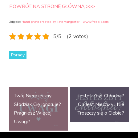
POWRÓT NA STRONĘ GŁÓWNĄ >>>
Zdjęcie:
Hand photo created by katemangostar – www.freepik.com
5/5 - (2 votes)
Porady
Nawigacja
Twój Niegrzeczny
Jesteś Zbyt Chłodna?
wpisu
Słodziak Cię Ignoruje?
On Jest Nieczuły i Nie
Pragniesz Więcej
Troszczy się o Ciebie?
Uwagi?