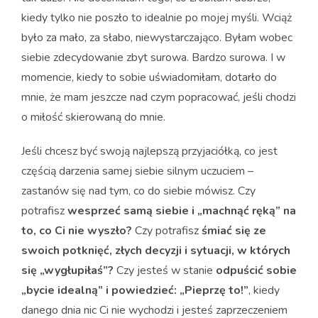
kiedy tylko nie poszło to idealnie po mojej myśli. Wciąż
było za mało, za słabo, niewystarczająco. Byłam wobec
siebie zdecydowanie zbyt surowa. Bardzo surowa. I w
momencie, kiedy to sobie uświadomiłam, dotarło do
mnie, że mam jeszcze nad czym popracować, jeśli chodzi
o miłość skierowaną do mnie.
Jeśli chcesz być swoją najlepszą przyjaciółką, co jest
częścią darzenia samej siebie silnym uczuciem –
zastanów się nad tym, co do siebie mówisz. Czy
potrafisz
wesprzeć samą siebie i „machnąć ręką” na
to, co Ci nie wyszło?
Czy potrafisz
śmiać się ze
swoich potknięć, złych decyzji i sytuacji, w których
się „wygłupiłaś”?
Czy jesteś w stanie
odpuścić sobie
„bycie idealną” i powiedzieć: „Pieprzę to!”
, kiedy
danego dnia nic Ci nie wychodzi i jesteś zaprzeczeniem