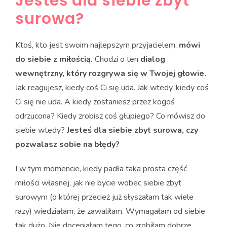
Jesteś dla siebie zbyt
surowa?
Ktoś, kto jest swoim najlepszym przyjacielem,
mówi
do siebie z miłością.
Chodzi o ten
dialog
wewnętrzny, który rozgrywa się w Twojej głowie.
Jak reagujesz, kiedy coś Ci się uda. Jak wtedy, kiedy coś
Ci się nie uda. A kiedy zostaniesz przez kogoś
odrzucona? Kiedy zrobisz coś głupiego? Co mówisz do
siebie wtedy?
Jesteś dla siebie zbyt surowa, czy
pozwalasz sobie na błędy?
I w tym momencie, kiedy padła taka prosta część
miłości własnej, jak nie bycie wobec siebie zbyt
surowym (o której przecież już słyszałam tak wiele
razy) wiedziałam, że zawaliłam. Wymagałam od siebie
tak dużo. Nie doceniałam tego, co zrobiłam dobrze,