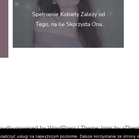
Spełnienie Kobiety Zależy od
Tego, na Ile Skorzysta Ona…
oudly powered by WordPress
|
Theme:
Ignis
by aThem
wiadczyć usługi na najwyższym poziomie. Dalsze korzystanie ze strony o