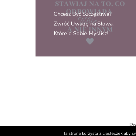
wpisu
Chcesz Być Szczęśliwa?
Zwróć Uwagę na Słowa,
Które o Sobie Myślisz!
Pr
Ta strona korzysta z ciasteczek aby ś