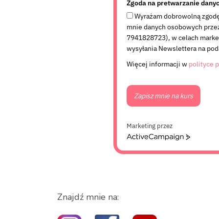
Zgoda na pretwarzanie dany
Wyrażam dobrowolną zgodę
mnie danych osobowych przez 
7941828723), w celach market
wysyłania Newslettera na pod
Więcej informacji w
polityce 
Zapisz mnie na kurs
Marketing przez
A
c
t
i
v
e
Znajdź mnie na:
C
a
m