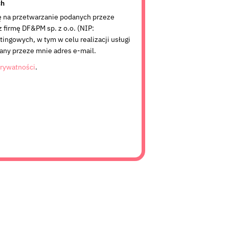
ch
 na przetwarzanie podanych przeze
firmę DF&PM sp. z o.o. (NIP:
ingowych, w tym w celu realizacji usługi
any przeze mnie adres e-mail.
prywatności
.