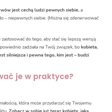
ywów jest cechą ludzi pewnych siebie,
a
dało – niepewnych siebie. (Można się zdenerwować
zastosować do tego, aby stać się lepszą wersją
odpowiednio zadziała na Twój związek, bo
kobieta,
est silniejsza i pewna tego, kim jest – budzi
ać je w praktyce?
niałością, która może przydarzyć się Twojemu
nktu.
Zobacz w sobie już teraz kobietę, jaką