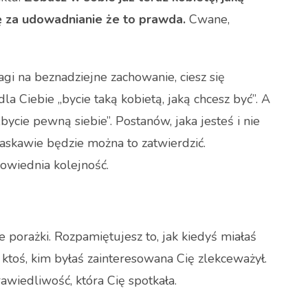
ię za udowadnianie że to prawda.
Cwane,
agi na beznadziejne zachowanie, ciesz się
la Ciebie „bycie taką kobietą, jaką chcesz być”. A
bycie pewną siebie”. Postanów, jaka jesteś i nie
 łaskawie będzie można to zatwierdzić.
wiednia kolejność.
 porażki. Rozpamiętujesz to, jak kiedyś miałaś
k ktoś, kim byłaś zainteresowana Cię zlekceważył.
awiedliwość, która Cię spotkała.