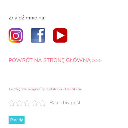
i
v
e
Znajdź mnie na:
C
a
m
p
a
i
g
n
POWRÓT NA STRONĘ GŁÓWNĄ >>>
Tło fotografie designed by Nikitabuida – Freepik.com
Rate this post
Porady